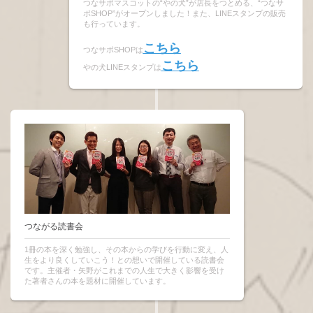
つなサポマスコットの“やの犬”が店長をつとめる、“つなサ
ポSHOP”がオープンしました！また、LINEスタンプの販売
も行っています。
こちら
つなサポSHOPは
こちら
やの犬LINEスタンプは
つながる読書会
1冊の本を深く勉強し、その本からの学びを行動に変え、人
生をより良くしていこう！との想いで開催している読書会
です。主催者・矢野がこれまでの人生で大きく影響を受け
た著者さんの本を題材に開催しています。